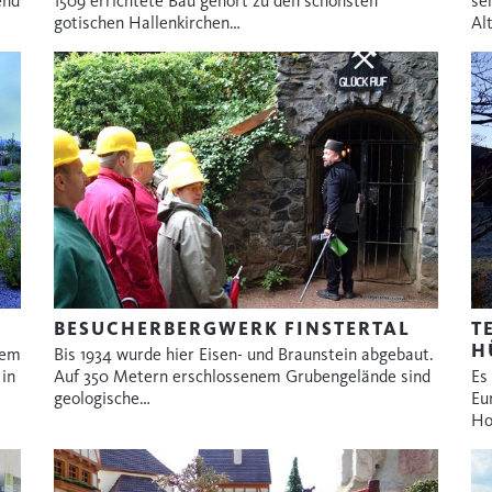
end
1509 errichtete Bau gehört zu den schönsten
se
gotischen Hallenkirchen…
Al
BESUCHERBERGWERK FINSTERTAL
T
H
nem
Bis 1934 wurde hier Eisen- und Braunstein abgebaut.
 in
Auf 350 Metern erschlossenem Grubengelände sind
Es
geologische…
Eu
Ho