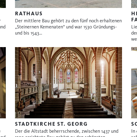
RATHAUS
H
F
r
Der mittlere Bau gehört zu den fünf noch erhaltenen
und
„Steinernen Kemenaten“ und war 1530 Gründungs-
Li
und bis 1543…
dem
we
STADTKIRCHE ST. GEORG
S
e
Der die Altstadt beherrschende, zwischen 1437 und
In