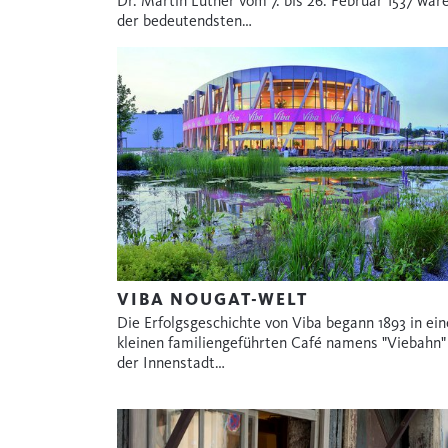
Dr. Martin Luther vom 7. bis 26. Februar 1537 wär
der bedeutendsten…
VIBA NOUGAT-WELT
Die Erfolgsgeschichte von Viba begann 1893 in ei
kleinen familiengeführten Café namens "Viebahn"
der Innenstadt…