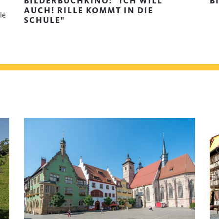
BILDERBUCHKINO: "ICH WILL
B
AUCH! RILLE KOMMT IN DIE
le
SCHULE"