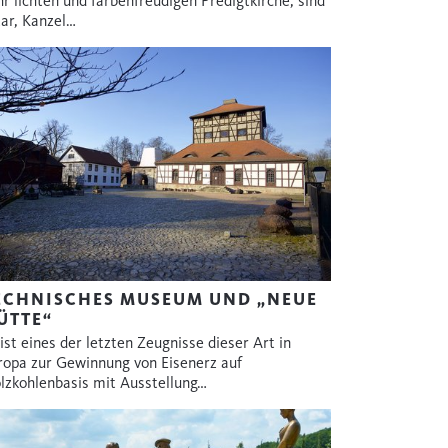
hr lichten und farbenfreudigen Predigtkirche, sind
tar, Kanzel…
ECHNISCHES MUSEUM UND „NEUE
ÜTTE“
 ist eines der letzten Zeugnisse dieser Art in
ropa zur Gewinnung von Eisenerz auf
lzkohlenbasis mit Ausstellung…