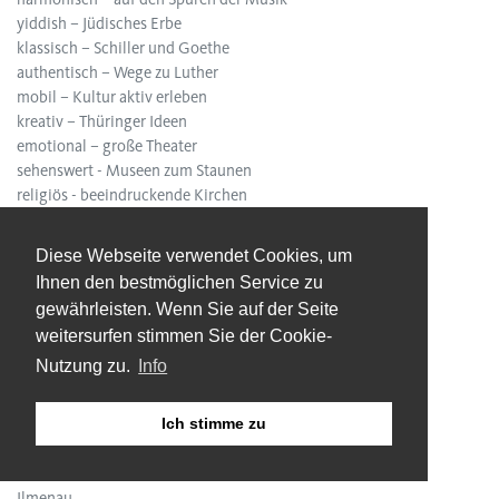
yiddish – Jüdisches Erbe
klassisch – Schiller und Goethe
authentisch – Wege zu Luther
mobil – Kultur aktiv erleben
kreativ – Thüringer Ideen
emotional – große Theater
sehenswert - Museen zum Staunen
religiös - beeindruckende Kirchen
bummeln - Shopping tour
Diese Webseite verwendet Cookies, um
STÄDTE
Ihnen den bestmöglichen Service zu
Altenburg
gewährleisten. Wenn Sie auf der Seite
Apolda
weitersurfen stimmen Sie der Cookie-
Arnstadt
Nutzung zu.
Info
Bad Langensalza
Eisenach
Erfurt
Ich stimme zu
Gera
Gotha
Ilmenau