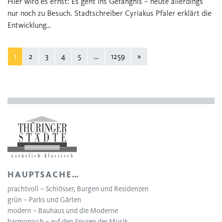
Hier wird es ernst: Es geht ins Gefängnis – heute allerdings
nur noch zu Besuch. Stadtschreiber Cyriakus Pfaler erklärt die
Entwicklung…
1
2
3
4
5
…
1259
»
HAUPTSACHE…
prachtvoll – Schlösser, Burgen und Residenzen
grün – Parks und Gärten
modern – Bauhaus und die Moderne
harmonisch – auf den Spuren der Musik