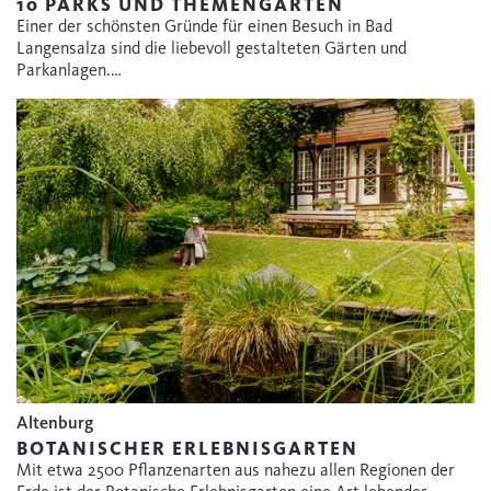
10 PARKS UND THEMENGÄRTEN
Einer der schönsten Gründe für einen Besuch in Bad
Langensalza sind die liebevoll gestalteten Gärten und
Parkanlagen.…
Altenburg
BOTANISCHER ERLEBNISGARTEN
Mit etwa 2500 Pflanzenarten aus nahezu allen Regionen der