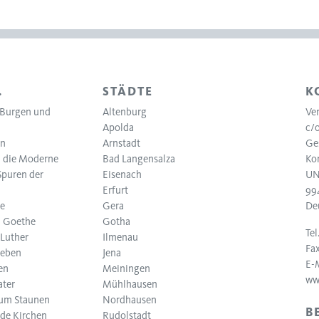
…
STÄDTE
K
, Burgen und
Altenburg
Ver
Apolda
c/
en
Arnstadt
Ges
 die Moderne
Bad Langensalza
Ko
Spuren der
Eisenach
UN
Erfurt
99
be
Gera
De
nd Goethe
Gotha
Tel
 Luther
Ilmenau
Fax
leben
Jena
E-
en
Meiningen
ww
ater
Mühlhausen
zum Staunen
Nordhausen
B
nde Kirchen
Rudolstadt