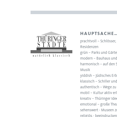
HAUPTSACHE
prachtvoll – Schlösser
Residenzen
grün – Parks und Gärt
modern – Bauhaus und
harmonisch – auf den 
Musik
yiddish – Jüdisches Er
klassisch – Schiller u
authentisch – Wege zu
mobil – Kultur aktiv er
kreativ – Thüringer Ide
emotional – große The
sehenswert - Museen 
religiös - beeindrucke