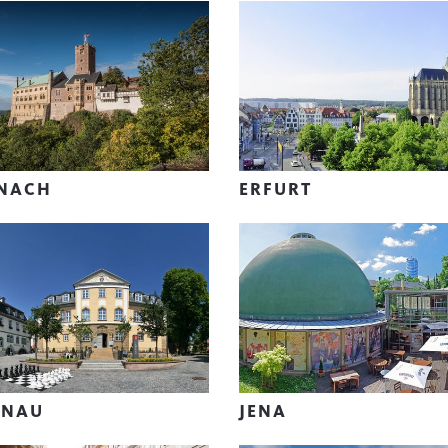
ENACH
ERFURT
ENAU
JENA