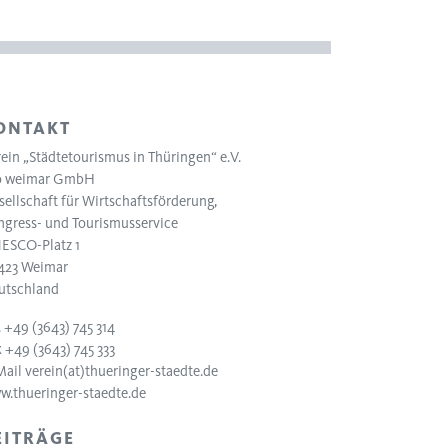
ONTAKT
ein „Städtetourismus in Thüringen“ e.V.
o weimar GmbH
ellschaft für Wirtschaftsförderung,
ngress- und Tourismusservice
ESCO-Platz 1
423 Weimar
utschland
. +49 (3643) 745 314
 +49 (3643) 745 333
Mail
verein(at)thueringer-staedte.de
w.thueringer-staedte.de
EITRÄGE