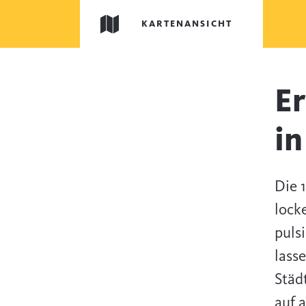
KARTENANSICHT
Er
in
Die 
lock
puls
lass
Städ
auf 