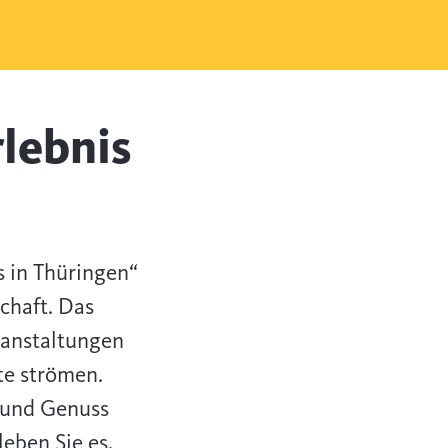
rlebnis
s in Thüringen“
chaft. Das
eranstaltungen
te strömen.
g und Genuss
eben Sie es,