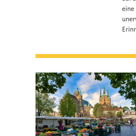
eine
uner
Erin