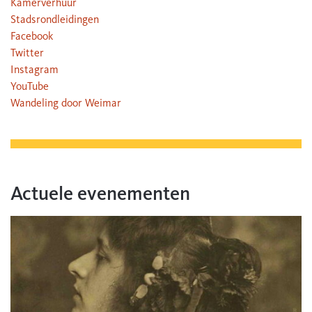
Kamerverhuur
Stadsrondleidingen
Facebook
Twitter
Instagram
YouTube
Wandeling door Weimar
Actuele evenementen