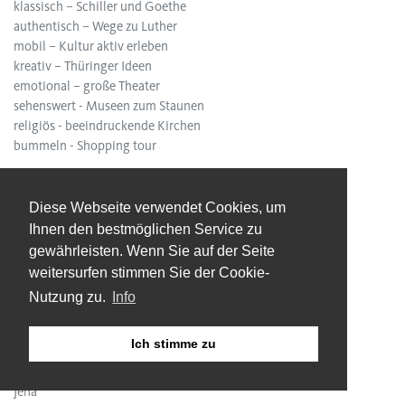
klassisch – Schiller und Goethe
authentisch – Wege zu Luther
mobil – Kultur aktiv erleben
kreativ – Thüringer Ideen
emotional – große Theater
sehenswert - Museen zum Staunen
religiös - beeindruckende Kirchen
bummeln - Shopping tour
STÄDTE
Diese Webseite verwendet Cookies, um
Altenburg
Ihnen den bestmöglichen Service zu
Apolda
gewährleisten. Wenn Sie auf der Seite
Arnstadt
Bad Langensalza
weitersurfen stimmen Sie der Cookie-
Eisenach
Nutzung zu.
Info
Erfurt
Gera
Ich stimme zu
Gotha
Ilmenau
Jena