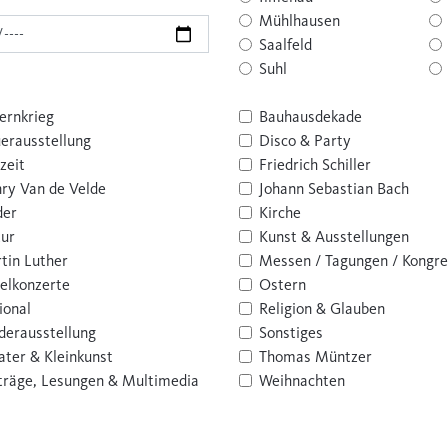
Mühlhausen
Saalfeld
Suhl
ernkrieg
Bauhausdekade
erausstellung
Disco & Party
zeit
Friedrich Schiller
ry Van de Velde
Johann Sebastian Bach
der
Kirche
tur
Kunst & Ausstellungen
tin Luther
Messen / Tagungen / Kongr
elkonzerte
Ostern
ional
Religion & Glauben
derausstellung
Sonstiges
ater & Kleinkunst
Thomas Müntzer
träge, Lesungen & Multimedia
Weihnachten