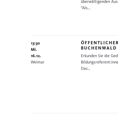
überwältigenden Ausb
“Als…
ÖFFENTLICHE
13:30
BUCHENWALD
Mi.
16.12.
Erkunden Sie die Ged
Weimar
Bildungsreferent:inn
Das…