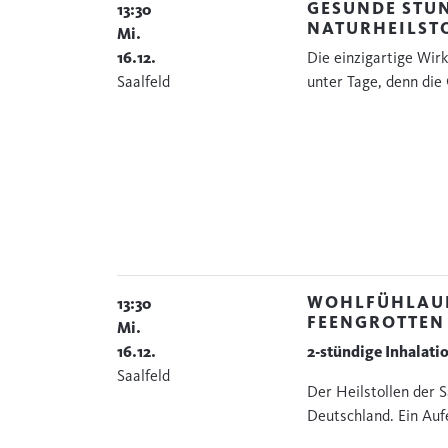
GESUNDE STU
13:30
NATURHEILST
Mi.
16.12.
Die einzigartige Wir
Saalfeld
unter Tage, denn die 
WOHLFÜHLAUF
13:30
FEENGROTTEN
Mi.
16.12.
2-stündige Inhalati
Saalfeld
Der Heilstollen der S
Deutschland. Ein Auf