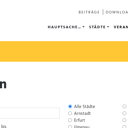
BEITRÄGE
DOWNLO
HAUPTSACHE…
STÄDTE
VERA
en
Alle Städte
Arnstadt
Erfurt
bis
Ilmenau