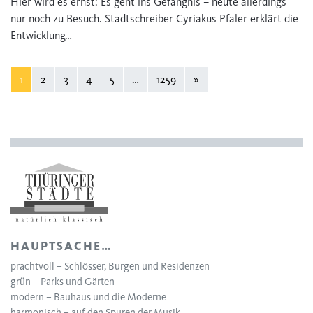
Hier wird es ernst: Es geht ins Gefängnis – heute allerdings
nur noch zu Besuch. Stadtschreiber Cyriakus Pfaler erklärt die
Entwicklung…
1
2
3
4
5
…
1259
»
HAUPTSACHE…
prachtvoll – Schlösser, Burgen und Residenzen
grün – Parks und Gärten
modern – Bauhaus und die Moderne
harmonisch – auf den Spuren der Musik