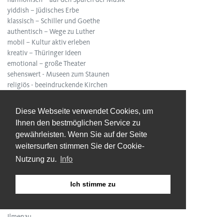
yiddish – Jüdisches Erbe
klassisch – Schiller und Goethe
authentisch – Wege zu Luther
mobil – Kultur aktiv erleben
kreativ – Thüringer Ideen
emotional – große Theater
sehenswert - Museen zum Staunen
religiös - beeindruckende Kirchen
bummeln - Shopping tour
Diese Webseite verwendet Cookies, um
STÄDTE
Ihnen den bestmöglichen Service zu
Altenburg
gewährleisten. Wenn Sie auf der Seite
Apolda
weitersurfen stimmen Sie der Cookie-
Arnstadt
Nutzung zu.
Info
Bad Langensalza
Eisenach
Erfurt
Ich stimme zu
Gera
Gotha
Ilmenau