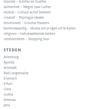
klassiek – Schiller en Goethe
authentiek – Wegen naar Luther
mobiel – Cultuur actief beleven
creatief – Thüringse ideeën
emotioneel – Grootse theaters
bezienswaardig – Musea om je ogen uit te kijken
religieus – indrukwekkende kerken
rondslenteren – Shopping tour
STEDEN
Altenburg
Apolda
Arnstadt
Bad Langensalza
Eisenach
Erfurt
Gera
Gotha
Ilmenau
Jena