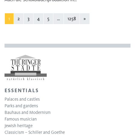
1
2
3
4
5
…
1258
»
ESSENTIALS
Palaces and castles
Parks and gardens
Bauhaus and Modernism
Famous musician
Jewish heritage
Classicism – Schiller and Goethe