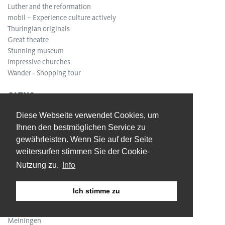
Luther and the reformation
mobil – Experience culture actively
Thuringian originals
Great theatre
Stunning museum
Impressive churches
Wander - Shopping tour
CITYS
Altenburg
Diese Webseite verwendet Cookies, um
Apolda
Ihnen den bestmöglichen Service zu
Arnstadt
gewährleisten. Wenn Sie auf der Seite
Bad Langensalza
weitersurfen stimmen Sie der Cookie-
Eisenach
Erfurt
Nutzung zu.
Info
Gera
Gotha
Ich stimme zu
Ilmenau
Jena
Meiningen