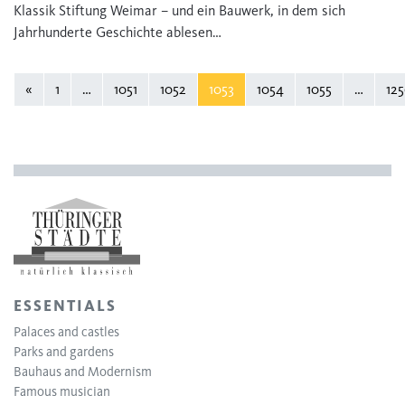
Klassik Stiftung Weimar – und ein Bauwerk, in dem sich
Jahrhunderte Geschichte ablesen…
«
1
…
1051
1052
1053
1054
1055
…
125
ESSENTIALS
Palaces and castles
Parks and gardens
Bauhaus and Modernism
Famous musician